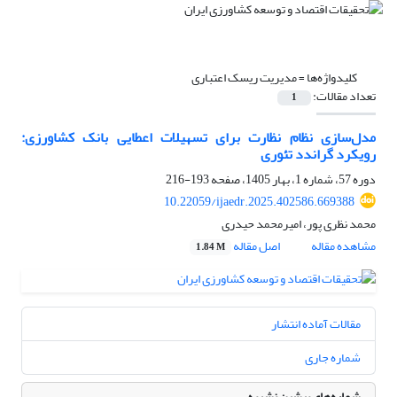
کلیدواژه‌ها =
مدیریت ریسک اعتباری
تعداد مقالات:
1
مدل‌سازی نظام نظارت برای تسهیلات اعطایی بانک کشاورزی:
رویکرد گراندد تئوری
دوره 57، شماره 1، بهار 1405، صفحه
193-216
10.22059/ijaedr.2025.402586.669388
محمد نظری پور، امیرمحمد حیدری
مشاهده مقاله
اصل مقاله
1.84 M
مقالات آماده انتشار
شماره جاری
شماره‌های پیشین نشریه