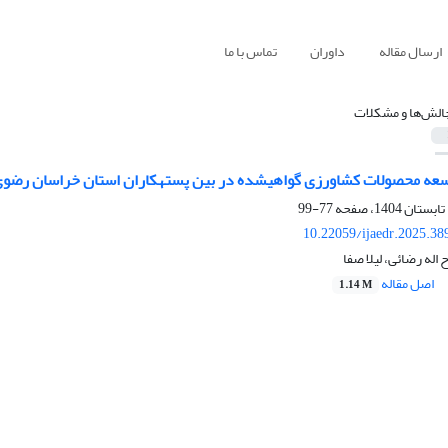
ارسال مقاله
داوران
تماس با ما
الش‌ها و مشکلات
وسعه محصولات کشاورزی گواهیشده در بین پستهکاران استان خراسان رضو
77-99
10.22059/ijaedr.2025.3
 اله رضائی، لیلا صفا
اصل مقاله
1.14 M