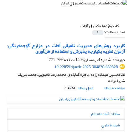
کلیدواژه‌ها =
کنترل آفات
تعداد مقالات:
1
کاربرد روش‌های مدیریت تلفیقی آفات در مزارع گوجه‌فرنگی:
آزمون نظریه یکپارچه پذیرش و استفاده از فن‌آوری
دوره 55، شماره 4، زمستان 1403، صفحه
756-771
10.22059/ijaedr.2025.384830.669328
غلامحسین عبداله زاده، باهره گنابادی، محمد رضا محبوبی، محمدشریف
شریف‌زاده
مشاهده مقاله
اصل مقاله
1.45 M
مقالات آماده انتشار
شماره جاری