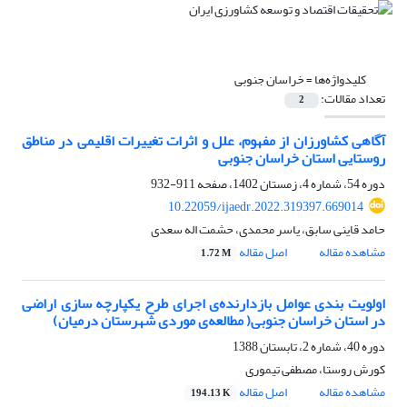
کلیدواژه‌ها =
خراسان جنوبی
تعداد مقالات:
2
آگاهی کشاورزان از مفهوم، علل و اثرات تغییرات اقلیمی در مناطق
روستایی استان خراسان جنوبی
دوره 54، شماره 4، زمستان 1402، صفحه
911-932
10.22059/ijaedr.2022.319397.669014
حامد قاینی سابق، یاسر محمدی، حشمت اله سعدی
مشاهده مقاله
اصل مقاله
1.72 M
اولویت بندی عوامل بازدارنده‌ی اجرای طرح یکپارچه سازی اراضی
در استان خراسان جنوبی( مطالعه‌ی موردی شهرستان درمیان)
دوره 40، شماره 2، تابستان 1388
کورش روستا، مصطفی تیموری
مشاهده مقاله
اصل مقاله
194.13 K