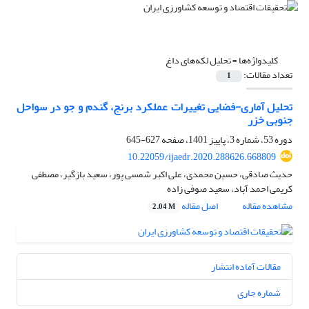
کلیدواژه‌ها =
تحلیل لکه‌های داغ
تعداد مقالات:
1
تحلیل آماری-فضایی تغییرات عملکرد برنج، گندم و جو در سواحل
جنوبی خزر
دوره 53، شماره 3، پاییز 1401، صفحه
627-645
10.22059/ijaedr.2020.288626.668809
حدیث صادقی، حسین محمدی، علی اکبر شمسی پور، سعید بازگیر، مصطفی
کریمی احمد آباد، سعید صوفی زاده
مشاهده مقاله
اصل مقاله
2.04 M
مقالات آماده انتشار
شماره جاری