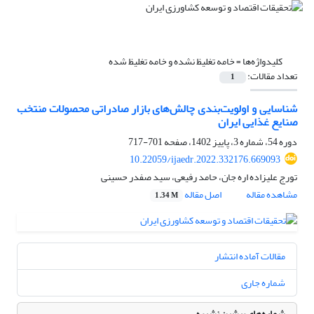
کلیدواژه‌ها =
خامه تغلیظ نشده و خامه تغلیظ شده
تعداد مقالات:
1
شناسایی و اولویت‌بندی چالش‌های بازار صادراتی محصولات منتخب
صنایع غذایی ایران
دوره 54، شماره 3، پاییز 1402، صفحه
701-717
10.22059/ijaedr.2022.332176.669093
تورج علیزاده اره جان، حامد رفیعی، سید صفدر حسینی
مشاهده مقاله
اصل مقاله
1.34 M
مقالات آماده انتشار
شماره جاری
شماره‌های پیشین نشریه