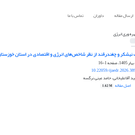
ارسال مقاله
داوران
تماس با ما
هره وری انرژی
 نیشکر و چغندرقند از نظر شاخص‌های انرژی و اقتصادی در استان خوزستا
1-16
10.22059/ijaedr.2026.3
ید آقاعلیخانی، حامد عینی نرگسه
اصل مقاله
1.62 M