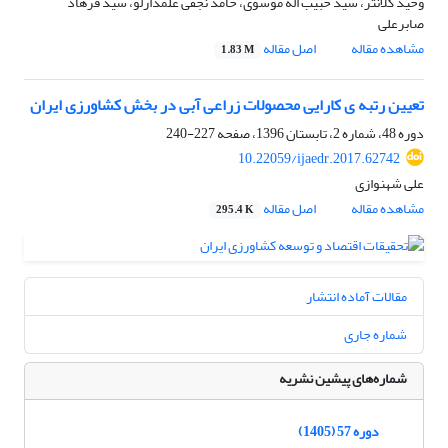
وحید کلانتر، سید حبیب اله موسوی، حامد نجفی علمدارلو، سید فرهاد
صابرعلی
مشاهده مقاله
اصل مقاله
1.83 M
تعیین رتبه ی کارایی محصولات زراعی آبی در بخش کشاورزی ایران
دوره 48، شماره 2، تابستان 1396، صفحه
227-240
10.22059/ijaedr.2017.62742
علی شهنوازی
مشاهده مقاله
اصل مقاله
295.4 K
مقالات آماده انتشار
شماره جاری
شماره‌های پیشین نشریه
دوره 57 (1405)