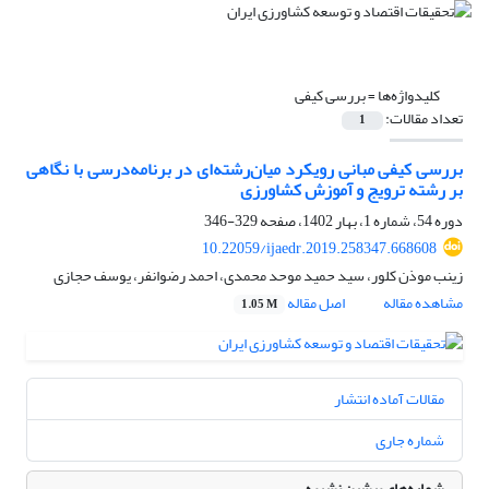
کلیدواژه‌ها =
بررسی کیفی
تعداد مقالات:
1
بررسی کیفی مبانی رویکرد میان‌رشته‌ای در برنامه‌درسی با نگاهی
بر رشته ترویج و آموزش کشاورزی
دوره 54، شماره 1، بهار 1402، صفحه
329-346
10.22059/ijaedr.2019.258347.668608
زینب موذن کلور، سید حمید موحد محمدی، احمد رضوانفر، یوسف حجازی
مشاهده مقاله
اصل مقاله
1.05 M
مقالات آماده انتشار
شماره جاری
شماره‌های پیشین نشریه