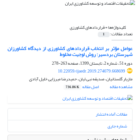
کلیدواژه‌ها =
قرارداد‌های کشاورزی
تعداد مقالات:
1
عوامل مؤثر بر انتخاب قرارداد‌های کشاورزی از دیدگاه کشاورزان
شهرستان بردسیر: روش لوجیت مخلوط
دوره 51، شماره 2، تابستان 1399، صفحه
263-278
10.22059/ijaedr.2019.274079.668699
مازیار گلستانیان، صدیقه نبی ئیان، حمیدرضا میرزایی خلیل آبادی
مشاهده مقاله
اصل مقاله
736.86 K
مقالات آماده انتشار
شماره جاری
شماره‌های پیشین نشریه