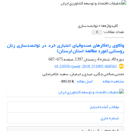
کلیدواژه‌ها =
توان‏مندسازی
تعداد مقالات:
1
واکاوی راه‌کار‌های صندوق‏های اعتباری خرد در توانمندسازی زنان
روستایی (مورد مطالعه: استان لرستان)
دوره 49، شماره 4، زمستان 1397، صفحه
675-687
10.22059/ijaedr.2018.251895.668561
مجتبی صالحی چگنی، مهدی رحیمیان، سعید غلامرضایی
مشاهده مقاله
اصل مقاله
693.31 K
مقالات آماده انتشار
شماره جاری
شماره‌های پیشین نشریه