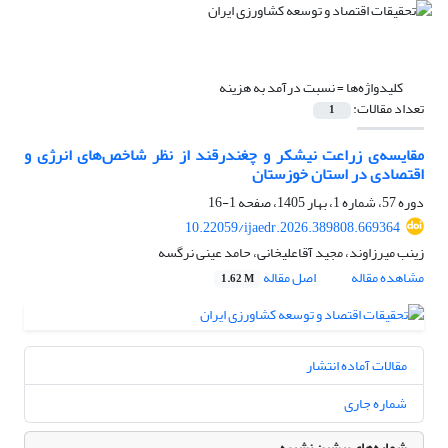
کلیدواژه‌ها =
نسبت درآمد به هزینه
تعداد مقالات:
1
مقایسه‌ی زراعت نیشکر و چغندرقند از نظر شاخص‌های انرژی و
اقتصادی در استان خوزستان
دوره 57، شماره 1، بهار 1405، صفحه
1-16
10.22059/ijaedr.2026.389808.669364
زینب میرزاوند، مجید آقاعلیخانی، حامد عینی نرگسه
مشاهده مقاله
اصل مقاله
1.62 M
مقالات آماده انتشار
شماره جاری
شماره‌های پیشین نشریه