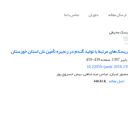
ارسال مقاله
داوران
تماس با ما
یسک محیطی
 ریسک‌های مرتبط با تولید گندم در زنجیره تأمین نان استان خوزستان
439-459
10.22059/ijaedr.2018.2
منصور غنیان، عباس عبدشاهی، بهمن خسروی پور
اصل مقاله
448.01 K