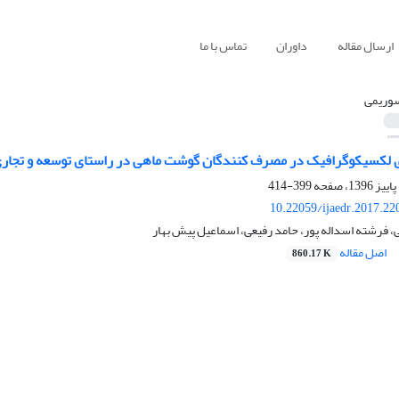
ارسال مقاله
داوران
تماس با ما
وریمی
لکسیکوگرافیک در مصرف کنندگان گوشت ماهی در راستای توسعه و تجاری
399-414
10.22059/ijaedr.2017.2
فرشته اسداله پور، حامد رفیعی، اسماعیل پیش بهار
اصل مقاله
860.17 K