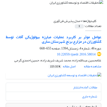
کلیدواژه‌ها =
مدل پذیرش فن‌آوری
تعداد مقالات:
1
عوامل موثر بر کاربرد عملیات مبارزه بیولوژیکی آفات توسط
کشاورزان در مزارع برنج شهرستان ساری
دوره 46، شماره 4، زمستان 1394، صفحه
655-668
10.22059/ijaedr.2016.58014
غلامحسین عبدالله زاده، محمد شریف شریف زاده، حسین احمدی گرجی
مشاهده مقاله
اصل مقاله
223.32 K
مقالات آماده انتشار
شماره جاری
شماره‌های پیشین نشریه