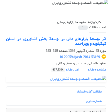
کلیدواژه‌ها =
توسعة بازارهای مالی
تعداد مقالات:
1
اثر توسعة بازارهای مالی بر توسعة بخش کشاورزی در استان
کهگیلویه و بویراحمد
دوره 45، شماره 3، پاییز 1393، صفحه
529-535
10.22059/ijaedr.2014.53169
یعقوب انصاری، سید علی حسینی یکانی
مشاهده مقاله
اصل مقاله
437.53 K
مقالات آماده انتشار
شماره جاری
شماره‌های پیشین نشریه