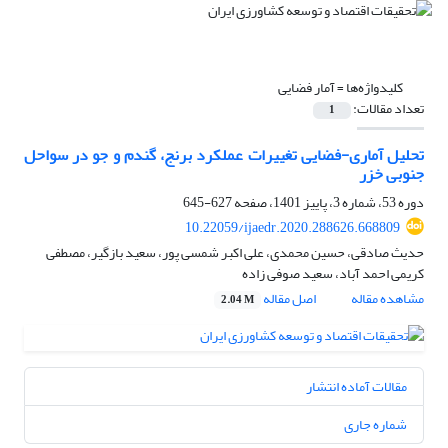
کلیدواژه‌ها =
آمار فضایی
تعداد مقالات:
1
تحلیل آماری-فضایی تغییرات عملکرد برنج، گندم و جو در سواحل
جنوبی خزر
دوره 53، شماره 3، پاییز 1401، صفحه
627-645
10.22059/ijaedr.2020.288626.668809
حدیث صادقی، حسین محمدی، علی اکبر شمسی پور، سعید بازگیر، مصطفی
کریمی احمد آباد، سعید صوفی زاده
مشاهده مقاله
اصل مقاله
2.04 M
مقالات آماده انتشار
شماره جاری