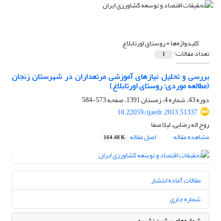
کلیدواژه‌ها =
روستای اورتابلاغ
تعداد مقالات:
1
بررسی و تحلیل نیازهای آموزشی مرتعداران در شهرستان زنجان
(مطالعه موردی: روستای اورتابلاغ)
دوره 43، شماره 4، زمستان 1391، صفحه
573-584
10.22059/ijaedr.2013.51337
روح اله رضایی، لیلا صفا
مشاهده مقاله
اصل مقاله
164.48 K
مقالات آماده انتشار
شماره جاری
شماره‌های پیشین نشریه