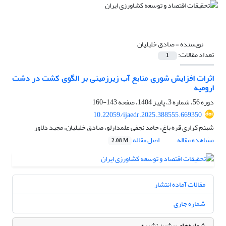
نویسنده =
صادق خلیلیان
تعداد مقالات:
1
اثرات افزایش شوری منابع آب زیرزمینی بر الگوی کشت در دشت
ارومیه
دوره 56، شماره 3، پاییز 1404، صفحه
143-160
10.22059/ijaedr.2025.388555.669350
شبنم کراری قره باغ، حامد نجفی علمدارلو، صادق خلیلیان، مجید دلاور
مشاهده مقاله
اصل مقاله
2.08 M
مقالات آماده انتشار
شماره جاری
شماره‌های پیشین نشریه