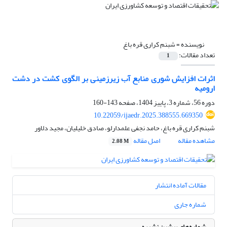
نویسنده =
شبنم کراری قره باغ
تعداد مقالات:
1
اثرات افزایش شوری منابع آب زیرزمینی بر الگوی کشت در دشت
ارومیه
دوره 56، شماره 3، پاییز 1404، صفحه
143-160
10.22059/ijaedr.2025.388555.669350
شبنم کراری قره باغ، حامد نجفی علمدارلو، صادق خلیلیان، مجید دلاور
مشاهده مقاله
اصل مقاله
2.08 M
مقالات آماده انتشار
شماره جاری
شماره‌های پیشین نشریه