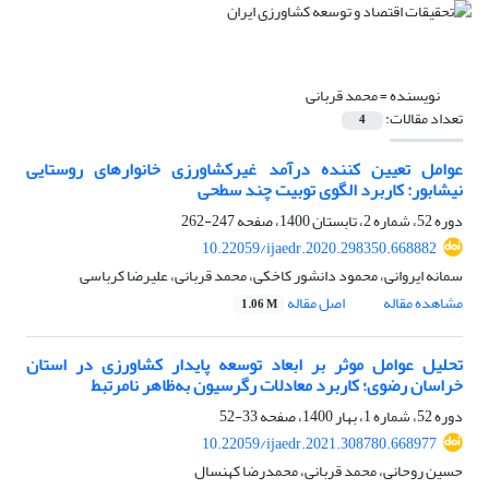
نویسنده =
محمد قربانی
تعداد مقالات:
4
عوامل تعیین کننده درآمد غیرکشاورزی خانوارهای روستایی
نیشابور: کاربرد الگوی توبیت چند سطحی
دوره 52، شماره 2، تابستان 1400، صفحه
247-262
10.22059/ijaedr.2020.298350.668882
سمانه ایروانی، محمود دانشور کاخکی، محمد قربانی، علیرضا کرباسی
مشاهده مقاله
اصل مقاله
1.06 M
تحلیل عوامل موثر بر ابعاد توسعه پایدار کشاورزی در استان
خراسان رضوی؛ کاربرد معادلات رگرسیون به‌ظاهر نامرتبط
دوره 52، شماره 1، بهار 1400، صفحه
33-52
10.22059/ijaedr.2021.308780.668977
حسین روحانی، محمد قربانی، محمدرضا کهنسال