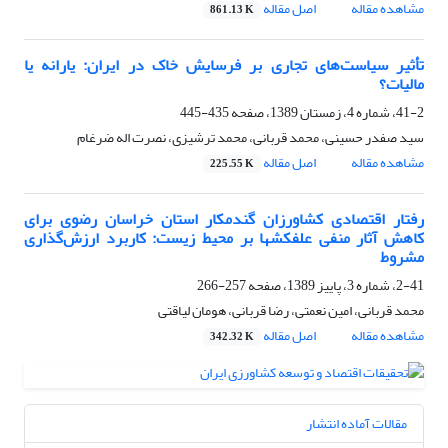
مشاهده مقاله
اصل مقاله
861.13 K
تأثیر سیاست‌های تجاری بر فرسایش خاک در ایران: یارانه یا
مالیات؟
41-2، شماره 4، زمستان 1389، صفحه
435-445
سید صفدر حسینی، محمد قربانی، محمد ترشیزی، نصرت اله ضرغام
مشاهده مقاله
اصل مقاله
225.55 K
رفتار‏ اقتصادی کشاورزان گندم‏کار استان خراسان رضوی برای
کاهش آثار منفی علف‏کش‏ها بر محیط زیست: کاربرد ارزش‌گذاری
مشروط
2-41، شماره 3، پاییز 1389، صفحه
257-266
محمد قربانی، امین نعمتی، رضا قربانی، هومان لیاقتی
مشاهده مقاله
اصل مقاله
342.32 K
مقالات آماده انتشار