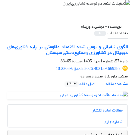
نویسنده =
مجتبی داورپناه
تعداد مقالات:
1
الگوی تلفیقی و بومی شده اقتصاد مقاومتی بر پایه فناوری‌های
دیجیتال در کشاورزی و صنایع‌دستی سیستان
دوره 57، شماره 1، بهار 1405، صفحه
65-83
10.22059/ijaedr.2026.402139.669387
مجتبی داورپناه، مجید دهمرده
مشاهده مقاله
اصل مقاله
1.71 M
مقالات آماده انتشار
شماره جاری
شماره‌های پیشین نشریه