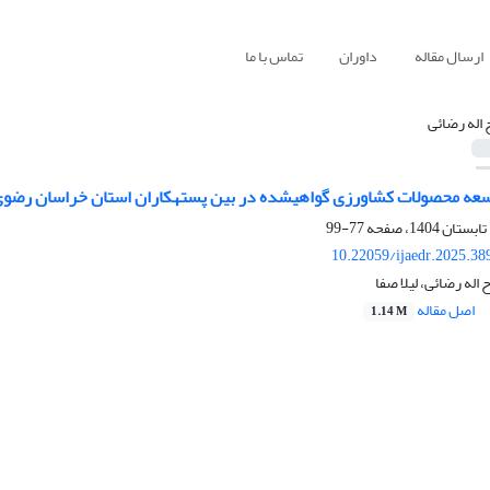
ارسال مقاله
داوران
تماس با ما
 اله رضائی
وسعه محصولات کشاورزی گواهیشده در بین پستهکاران استان خراسان رضو
77-99
10.22059/ijaedr.2025.3
 اله رضائی، لیلا صفا
اصل مقاله
1.14 M