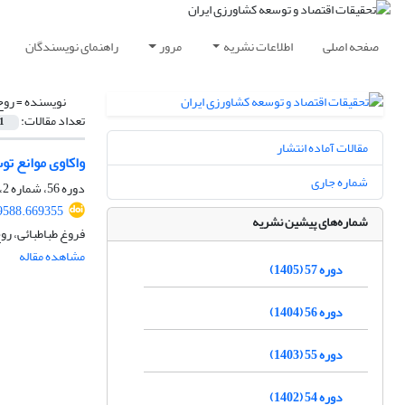
صفحه اصلی
اطلاعات نشریه
مرور
راهنمای نویسندگان
نویسنده =
روح
تعداد مقالات:
1
مقالات آماده انتشار
واکاوی موانع ت
شماره جاری
دوره 56، شماره 2، تابستان 1404، صفحه
89588.669355
شماره‌های پیشین نشریه
فروغ طباطبائی، روح
مشاهده مقاله
دوره 57 (1405)
دوره 56 (1404)
دوره 55 (1403)
دوره 54 (1402)