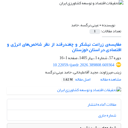
نویسنده =
عینی نرگسه، حامد
تعداد مقالات:
1
مقایسه‌ی زراعت نیشکر و چغندرقند از نظر شاخص‌های انرژی و
اقتصادی در استان خوزستان
دوره 57، شماره 1، بهار 1405، صفحه
1-16
10.22059/ijaedr.2026.389808.669364
زینب میرزاوند، مجید آقاعلیخانی، حامد عینی نرگسه
مشاهده مقاله
اصل مقاله
1.62 M
مقالات آماده انتشار
شماره جاری
شماره‌های پیشین نشریه