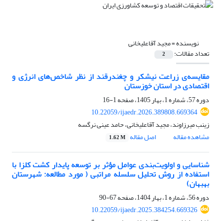
نویسنده =
مجید آقاعلیخانی
تعداد مقالات:
2
مقایسه‌ی زراعت نیشکر و چغندرقند از نظر شاخص‌های انرژی و
اقتصادی در استان خوزستان
دوره 57، شماره 1، بهار 1405، صفحه
1-16
10.22059/ijaedr.2026.389808.669364
زینب میرزاوند، مجید آقاعلیخانی، حامد عینی نرگسه
مشاهده مقاله
اصل مقاله
1.62 M
شناسایی و اولویت‌بندی عوامل مؤثر بر توسعه پایدار کشت کلزا با
استفاده از روش تحلیل سلسله مراتبی ( مورد مطالعه: شهرستان
بهبهان)
دوره 56، شماره 1، بهار 1404، صفحه
67-90
10.22059/ijaedr.2025.384254.669326