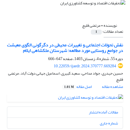
نویسنده =
مرتضی قلیچ
تعداد مقالات:
1
نقش تحولات اجتماعی و تغییرات محیطی در دگرگونی الگوی معیشت
در جوامع روستایی مورد مطالعه: شهرستان ملکشاهی ایلام
دوره 55، شماره 4، زمستان 1403، صفحه
647-666
10.22059/ijaedr.2024.370777.669284
حسین حیدری، جواد مداحی، سعید کبیری، اسماعیل جهانی دولت آباد، مرتضی
قلیچ
مشاهده مقاله
اصل مقاله
1.01 M
مقالات آماده انتشار
شماره جاری