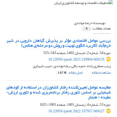
نویسنده =
رضا موحدی
تعداد مقالات:
9
بررسی عوامل اقتصادی مؤثر بر پذیرش گیاهان دارویی در شهر
خرم‌آباد (کاربرد الگوی توبیت و روش دو مرحله‌ای هکمن)
دوره 54، شماره 2، تابستان 1402، صفحه
543-555
10.22059/ijaedr.2023.339904.669135
زینب صفاری زاده، حمید بلالی، رضا موحدی، حبیب شهبازی
مشاهده مقاله
اصل مقاله
1.07 M
مقایسه عوامل تعیین‌کننده رفتار کشاورزان در استفاده از کودهای
شیمیایی بر اساس تئوری رفتار برنامه‌ریزی شده و تئوری ارزش-
عقیده - هنجار
دوره 53، شماره 4، زمستان 1401، صفحه
1001-1021
10.22059/ijaedr.2022.337957.669127