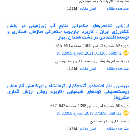
محبوبه عطائی اسد، رضا موحدی
مشاهده مقاله
اصل مقاله
1.02 M
ارزیابی شاخص‌های حکمرانی منابع آب زیرزمینی در بخش
کشاورزی ایران : کاربرد چارچوب حکمرانی سازمان همکاری و
توسعه اقتصادی در دشت همدان ـ بهار
دوره 52، شماره 3، پاییز 1400، صفحه
591-615
10.22059/ijaedr.2021.313265.668972
ترانه صرامی فروشانی، حمید بلالی، رضا موحدی
مشاهده مقاله
اصل مقاله
1.9 M
بررسی رفتار اقتصادی گندم‌کاران کرمانشاه برای کاهش آثار منفی
زیست‌‌محیطی کودهای شیمیایی (کاربرد روش ارزش گذاری
مشروط)
دوره 50، شماره 4، زمستان 1398، صفحه
643-657
10.22059/ijaedr.2019.275898.668722
حمید بلالی، میترا محمدی
مشاهده مقاله
اصل مقاله
1.15 M