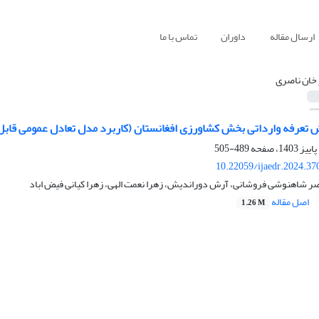
ارسال مقاله
داوران
تماس با ما
ز خان ناصری
ش تعرفه وارداتی بخش کشاورزی افغانستان (کاربرد مدل تعادل عمومی قابل
489-505
10.22059/ijaedr.2024.3
اصر شاهنوشی فروشانی، آرش دوراندیش، زهرا نعمت الهی، زهرا کیانی فیض اباد
اصل مقاله
1.26 M