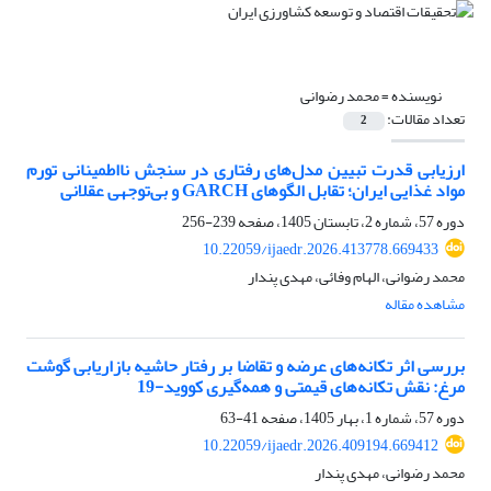
نویسنده =
محمد رضوانی
تعداد مقالات:
2
ارزیابی قدرت تبیین مدل‌های رفتاری در سنجش نااطمینانی تورم
مواد غذایی ایران؛ تقابل الگوهای GARCH و بی‌توجهی عقلانی
دوره 57، شماره 2، تابستان 1405، صفحه
239-256
10.22059/ijaedr.2026.413778.669433
محمد رضوانی، الهام وفائی، مهدی پندار
مشاهده مقاله
بررسی اثر تکانه‌های عرضه و تقاضا بر رفتار حاشیه بازاریابی گوشت
مرغ: نقش تکانه‌های قیمتی و همه‌گیری کووید-19
دوره 57، شماره 1، بهار 1405، صفحه
41-63
10.22059/ijaedr.2026.409194.669412
محمد رضوانی، مهدی پندار