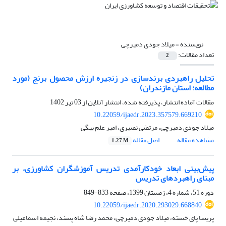
نویسنده =
میلاد جودی دمیرچی
تعداد مقالات:
2
تحلیل راهبردی برندسازی در زنجیره ارزش محصول برنج (مورد
مطالعه: استان مازندران)
مقالات آماده انتشار، پذیرفته شده، انتشار آنلاین از
03 تیر 1402
10.22059/ijaedr.2023.357579.669210
میلاد جودی دمیرچی، مرتضی نصیری، امیر علم بیگی
مشاهده مقاله
اصل مقاله
1.27 M
پیش‌بینی ابعاد خودکارآمدی تدریس آموزشگران کشاورزی، بر
مبنای راهبردهای تدریس
دوره 51، شماره 4، زمستان 1399، صفحه
833-849
10.22059/ijaedr.2020.293029.668840
پریسا پای خسته، میلاد جودی دمیرچی، محمد رضا شاه پسند، نجیمه اسماعیلی