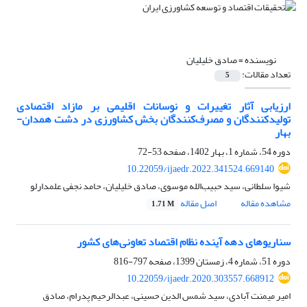
نویسنده =
صادق خلیلیان
تعداد مقالات:
5
ارزیابی آثار تغییرات و نوسانات اقلیمی بر مازاد اقتصادی
تولید‌کنندگان و مصرف‌کنندگان بخش کشاورزی در دشت همدان-
بهار
دوره 54، شماره 1، بهار 1402، صفحه
53-72
10.22059/ijaedr.2022.341524.669140
شیوا سلطانی، سید حبیب‌الله موسوی، صادق خلیلیان، حامد نجفی علمدارلو
مشاهده مقاله
اصل مقاله
1.71 M
سناریوهای دهه آینده نظام اقتصاد تعاونی‌های کشور
دوره 51، شماره 4، زمستان 1399، صفحه
797-816
10.22059/ijaedr.2020.303557.668912
امیر میمنت آبادی، سید شمس الدین حسینی، عبدالرحیم پدرام، صادق