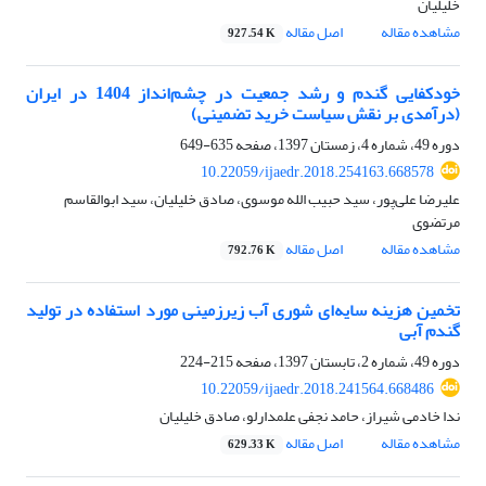
خلیلیان
مشاهده مقاله
اصل مقاله
927.54 K
خودکفایی گندم و رشد جمعیت در چشم‌انداز 1404 در ایران
(درآمدی بر نقش سیاست خرید تضمینی)
دوره 49، شماره 4، زمستان 1397، صفحه
635-649
10.22059/ijaedr.2018.254163.668578
علیرضا علی‌پور، سید حبیب الله موسوی، صادق خلیلیان، سید ابوالقاسم
مرتضوی
مشاهده مقاله
اصل مقاله
792.76 K
تخمین هزینه سایه‌ای شوری آب زیرزمینی مورد استفاده در تولید
گندم آبی
دوره 49، شماره 2، تابستان 1397، صفحه
215-224
10.22059/ijaedr.2018.241564.668486
ندا خادمی شیراز، حامد نجفی علمدارلو، صادق خلیلیان
مشاهده مقاله
اصل مقاله
629.33 K