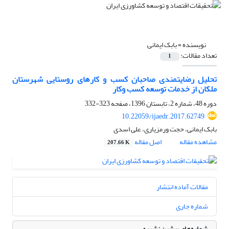
نویسنده =
بابک ایمانی
تعداد مقالات:
1
تحلیل رضایت‏مندی صاحبان کسب و کارهای روستایی شهرستان
ملکان از خدمات توسعه کسب ‏وکار
دوره 48، شماره 2، تابستان 1396، صفحه
323-332
10.22059/ijaedr.2017.62749
بابک ایمانی، حجت ورمزیاری، علی اسدی
مشاهده مقاله
اصل مقاله
207.66 K
مقالات آماده انتشار
شماره جاری
شماره‌های پیشین نشریه