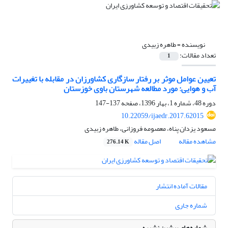
نویسنده =
طاهره زبیدی
تعداد مقالات:
1
تعیین عوامل موثر بر رفتار سازگاری کشاورزان در مقابله با تغییرات
آب و هوایی: مورد مطالعه شهرستان باوی خوزستان
دوره 48، شماره 1، بهار 1396، صفحه
137-147
10.22059/ijaedr.2017.62015
مسعود یزدان پناه، معصومه فروزانی، طاهره زبیدی
مشاهده مقاله
اصل مقاله
276.14 K
مقالات آماده انتشار
شماره جاری
شماره‌های پیشین نشریه