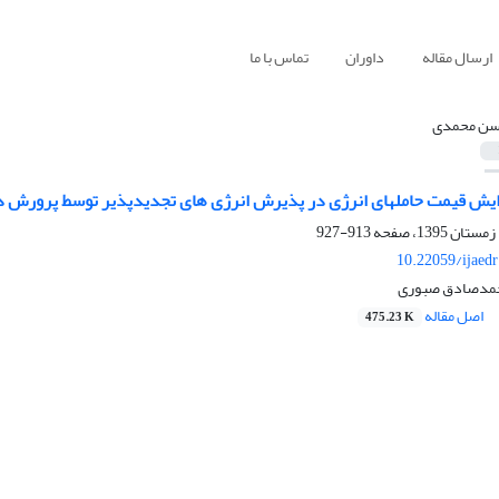
ارسال مقاله
داوران
تماس با ما
ن محمدی
ایش قیمت حاملهای انرژی در پذیرش انرژی های تجدیدپذیر توسط پرورش
913-927
10.22059/ijaed
مدصادق صبوری
اصل مقاله
475.23 K