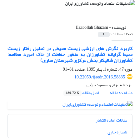
نویسنده =
Ezat ollah Ghazani
تعداد مقالات:
1
کاربرد نگرش‏ های ارزشی زیست‏ محیطی در تحلیل رفتار زیست‏
محیط‏ گرایانه کشاورزان به منظور حفاظت از خاک (مورد مطالعه:
کشاورزان شالیکار بخش مرکزی شهرستان ساری)
دوره 47، شماره 1، بهار 1395، صفحه
81-91
10.22059/ijaedr.2016.58835
عزت‌اله غزانی، مسعود بیژنی
مشاهده مقاله
اصل مقاله
489.72 K
مقالات آماده انتشار
شماره جاری