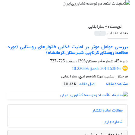
نویسنده =
سارا بقایی
تعداد مقالات:
1
بررسی عوامل موثر بر امنیت غذایی خانوارهای روستایی (مورد
مطالعه: روستای کرناچی، شهرستان کرمانشاه)
دوره 45، شماره 4، زمستان 1393، صفحه
725-737
10.22059/ijaedr.2014.53846
فرحناز رستمی، مهنا شاهمرادی، سارا بقایی
مشاهده مقاله
اصل مقاله
711.42 K
مقالات آماده انتشار
شماره جاری
شماره‌های پیشین نشریه