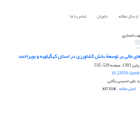
ارسال مقاله
داوران
تماس با ما
وب انصاری
های مالی بر توسعة بخش کشاورزی در استان کهگیلویه و بویراحمد
529-535
10.22059/ijaed
د علی حسینی یکانی
اصل مقاله
437.53 K