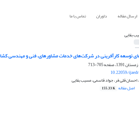
ارسال مقاله
داوران
تماس با ما
ب بقایی
ی توسعه کارآفرینی در شرکت‌های خدمات مشاوره‏ای، فنی و مهندسی کشا
705-713
10.22059/ijaed
 احسان قلی فر، جواد قاسمی، مسیب بقایی
اصل مقاله
155.33 K