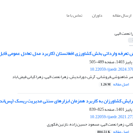
ارسال مقاله
داوران
تماس با ما
ا نعمت الهی
ش تعرفه وارداتی بخش کشاورزی افغانستان (کاربرد مدل تعادل عمومی قابل
489-505
10.22059/ijaedr.2024.3
اصر شاهنوشی فروشانی، آرش دوراندیش، زهرا نعمت الهی، زهرا کیانی فیض اباد
اصل مقاله
1.26 M
گرایش کشاورزان به کاربرد همزمان ابزارهای سنتی مدیریت ریسک (پس‌اندا
825-839
10.22059/ijaedr.2021.2
نی، زهرا نعمت الهی، مسعود حسین زاده، نازنین فکوری
اصل مقاله
804.51 K