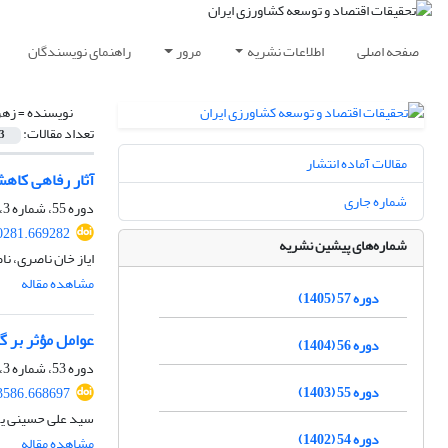
صفحه اصلی
اطلاعات نشریه
مرور
راهنمای نویسندگان
نویسنده =
زهر
تعداد مقالات:
3
مقالات آماده انتشار
آثار رفاهی کاه
شماره جاری
دوره 55، شماره 3، پاییز 1403، صفحه
70281.669282
شماره‌های پیشین نشریه
ایاز خان ناصری، ن
مشاهده مقاله
دوره 57 (1405)
عوامل مؤثر بر 
دوره 56 (1404)
دوره 53، شماره 3، پاییز 1401، صفحه
دوره 55 (1403)
73586.668697
سید علی حسینی یکا
دوره 54 (1402)
مشاهده مقاله