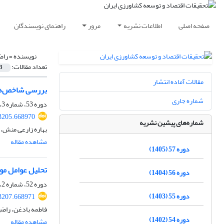
صفحه اصلی
اطلاعات نشریه
مرور
راهنمای نویسندگان
نویسنده =
راض
تعداد مقالات:
3
مقالات آماده انتشار
بررسی شاخص‌ها و
شماره جاری
دوره 53، شماره 3، پاییز 1401، صفحه
13205.668970
شماره‌های پیشین نشریه
بهاره زارعی منش، 
مشاهده مقاله
دوره 57 (1405)
تحلیل عوامل مو
دوره 56 (1404)
دوره 52، شماره 2، تابستان 1400، صفحه
دوره 55 (1403)
13207.668971
فاطمه بادغن، راضی
دوره 54 (1402)
مشاهده مقاله