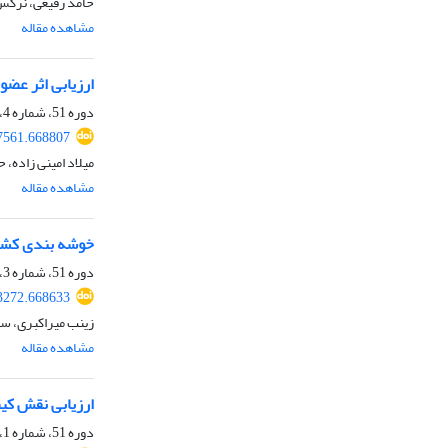
حامد رفیعی، نرگس 
مشاهده مقاله
ارزیابی اثر عضو
دوره 51، شماره 4، زمستان 1399، صفحه
87561.668807
میلاد امینی زاده،
مشاهده مقاله
خوشه بندی کشور
دوره 51، شماره 3، پاییز 1399، صفحه
63272.668633
زینب میراکبری، سی
مشاهده مقاله
ارزیابی نقش کی
دوره 51، شماره 1، بهار 1399، صفحه