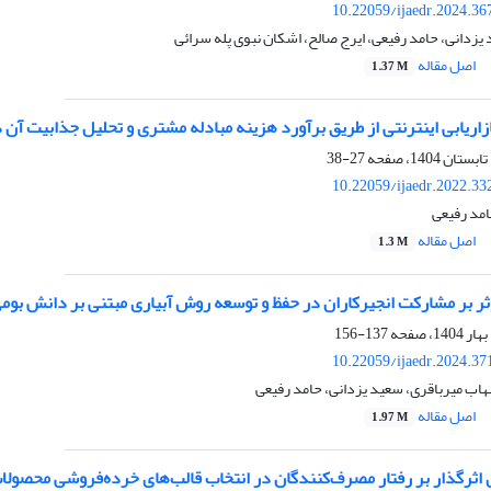
10.22059/ijaedr.2024.3
یزدانی، حامد رفیعی، ایرج صالح، اشکان نبوی پله سرائی
اصل مقاله
1.37 M
بازاریابی اینترنتی از طریق برآورد هزینه مبادله مشتری و تحلیل جذابیت آن 
27-38
10.22059/ijaedr.2022.3
امد رفیعی
اصل مقاله
1.3 M
ر بر مشارکت انجیرکاران در حفظ و توسعه‌ روش‌ آبیاری مبتنی بر دانش بوم
137-156
10.22059/ijaedr.2024.3
اب میرباقری، سعید یزدانی، حامد رفیعی
اصل مقاله
1.97 M
 اثرگذار بر رفتار مصرف‌کنندگان در انتخاب قالب‌های خرده‌فروشی محصولات