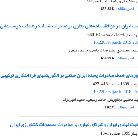
شاه نباتی، زهرا کیانی فیض اباد
اصل مقاله
855.83 K
یت ایران در موافقت‌نامه‌های تجاری بر صادرات شیلات: رهیافت درستنمای
645-660
10.22059/ijaedr.2019.2
 حسین محمدی، علیرضا کرباسی، حامد رفیعی
اصل مقاله
654.09 K
های هدف صادرات پسته ایران مبتنی بر الگوریتمهای فرا ابتکاری ترکیبی
413-427
10.22059/ijaedr.2018.2
د مجتبی مجاوریان، حامد رفیعی، حمید امیرنژاد
اصل مقاله
1.02 M
فیت نهادی ایران و شرکای تجاری بر صادرات محصولات کشاورزی ایران
1-13