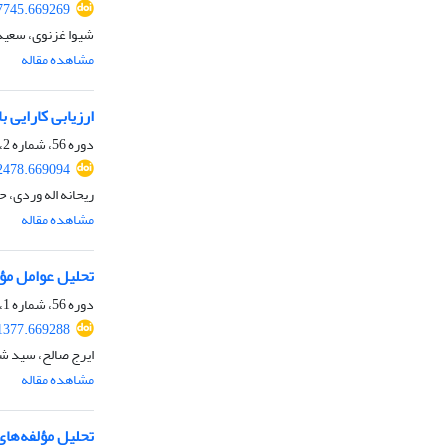
67745.669269
شیوا غزنوی، سعید 
مشاهده مقاله
ارزیابی کارایی 
دوره 56، شماره 2، تابستان 1404، صفحه
32478.669094
ریحانه اله وردی، ح
مشاهده مقاله
تحلیل عوامل مؤث
دوره 56، شماره 1، بهار 1404، صفحه
71377.669288
ایرج صالح، سید شه
مشاهده مقاله
تحلیل مؤلفه‌های