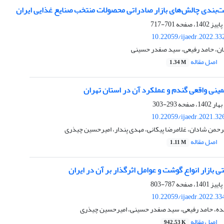
ت‌بندی چالش‌های بازار صادراتی محصولات منتخب صنایع غذایی ایران
701-717
10.22059/ijaedr.2022.3
جان، حامد رفیعی، سید صفدر حسینی
اصل مقاله
1.34 M
ینی واقعی گندم و عملکرد آن در استان تهران
293-303
10.22059/ijaedr.2021.3
رحمن شادان، غلامرضا پیکانی، مهدی پندار، امیرحسین چیذری
اصل مقاله
1.11 M
بازار انواع گوشت و عوامل اثرگذار بر آن در ایران
787-803
10.22059/ijaedr.2022.3
ده، حامد رفیعی، سید صفدر حسینی، امیرحسین چیذری
اصل مقاله
942.53 K