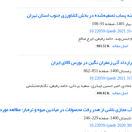
ینه پساب تصفیه‌شده در بخش کشاورزی جنوب استان تهران
91-108
10.22059/ijaedr.2021.3
 حسن وند، حامد رفیعی، ایرج صالح
اصل مقاله
983.52 K
ارداد آتی زعفران نگین در بورس کالای ایران
851-862
10.22059/ijaedr.2021.3
عمادی، امیر حسین چیذری، سعید یزدانی، حامد رفیعی، تکتم محتشمی
اصل مقاله
498.02 K
ب مجازی ناشی از هدر رفت محصولات در میادین میوه‌ و تره‌بار؛ مطالعه مور
229-246
10.22059/ijaedr.2020.3