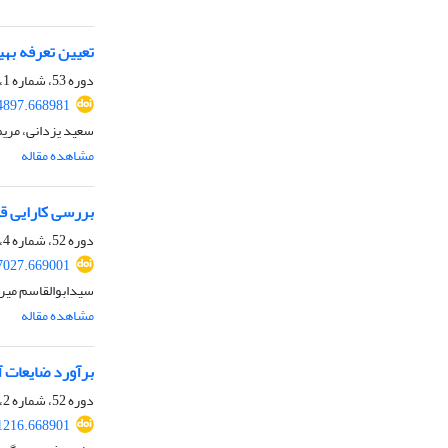
تعیین تعرفه به
دوره 53، شماره 1، بهار 1401، صفحه
14897.668981
سعید یزدانی، مریم
مشاهده مقاله
بررسی کارایی قر
دوره 52، شماره 4، زمستان 1400، صفحه
17027.669001
سیدابوالقاسم میر
مشاهده مقاله
برآورد ضایعات آ
دوره 52، شماره 2، تابستان 1400، صفحه
01216.668901