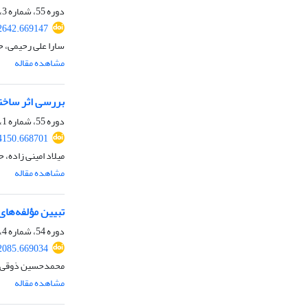
دوره 55، شماره 3، پاییز 1403، صفحه
42642.669147
سارا علی رحیمی، 
مشاهده مقاله
بررسی اثر ساختا
دوره 55، شماره 1، بهار 1403، صفحه
74150.668701
میلاد امینی زاده، 
مشاهده مقاله
تبیین مؤلفه‌های
دوره 54، شماره 4، زمستان 1402، صفحه
22085.669034
محمدحسین ذوقی‌پو
مشاهده مقاله