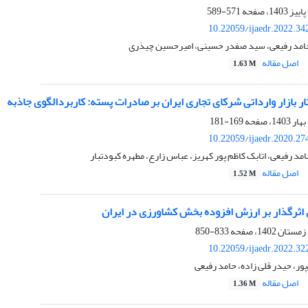
571-589
10.22059/ijaedr.2022.3
حامد رفیعی، سید صفدر حسینی، امیرحسین چیذری
اصل مقاله
1.63 M
ر بازار وارداتی شرکای تجاری ایران بر صادرات پسته: کاربردالگوی جاذبه
169-181
10.22059/ijaedr.2020.2
حامد رفیعی، اتابک کاظم پور کهریز، عباس زارع، مطهره کبودتبار
اصل مقاله
1.52 M
 اثرگذار بر ارزش افزوده بخش کشاورزی در ایران
833-850
10.22059/ijaedr.2022.3
ر، حیدر قلی زاده، حامد رفیعی
اصل مقاله
1.36 M