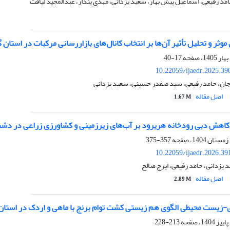
حامد رفیعی، اسماعیل پیش بهار، سعید یزدانی، مهدی پندار، عبدالمجید لیاقت
موثر و تحلیل تأثیر آن‌ها بر انتخاب کانال‌های بازاررسانی مرکبات در استان گ
17-40
10.22059/ijaedr.2025.3
جان، حامد رفیعی، سید صفدر حسینی، سعید یزدانی
اصل مقاله
1.67 M
کاهش دبی رودخانه هریرود بر آب‌های زیرزمینی و کشاورزی زراعی در 
357-375
10.22059/ijaedr.2026.3
د یزدانی، حامد رفیعی، ایرج صالح
اصل مقاله
2.89 M
زیست محیطی الگوی هم زیستی کشت توام برنج با ماهی و اردک در استان 
213-228