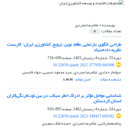
نویسنده =
غلامرضا مجردی
تعداد مقالات:
6
طراحی الگوی بازنمایی نظام نوین ترویج کشاورزی ایران: کاربست
نظریه داده‌بنیاد
دوره 55، شماره 4، زمستان 1403، صفحه
699-718
10.22059/ijaedr.2025.377959.669308
سولماز حدادی، غلامرضا مجردی، سید محمود حسینی، جواد قاسمی
مشاهده مقاله
اصل مقاله
1.46 M
شناسایی عوامل مؤثر بر ادراک خطر سیلاب در بین توت‌فرنگی‌کاران
استان کردستان
دوره 54، شماره 4، زمستان 1402، صفحه
895-910
10.22059/ijaedr.2023.349427.669182
پیام معمارباشی، غلامرضا مجردی، حمیده ملک سعیدی