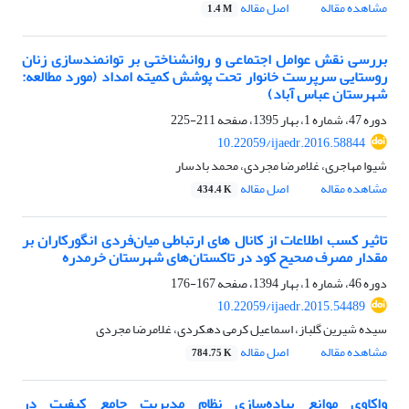
مشاهده مقاله
اصل مقاله
1.4 M
بررسی نقش عوامل اجتماعی و روانشناختی بر توانمندسازی زنان
روستایی سرپرست خانوار تحت پوشش کمیته امداد (مورد مطالعه:
شهرستان عباس آباد)
دوره 47، شماره 1، بهار 1395، صفحه
211-225
10.22059/ijaedr.2016.58844
شیوا مهاجری، غلامرضا مجردی، محمد بادسار
مشاهده مقاله
اصل مقاله
434.4 K
تاثیر کسب اطلاعات از کانال های ارتباطی میان‌فردی انگورکاران بر
مقدار مصرف صحیح کود در تاکستان‌های شهرستان خرمدره
دوره 46، شماره 1، بهار 1394، صفحه
167-176
10.22059/ijaedr.2015.54489
سیده شیرین گلباز، اسماعیل کرمی دهکردی، غلامرضا مجردی
مشاهده مقاله
اصل مقاله
784.75 K
واکاوی موانع پیاده‌سازی نظام مدیریت جامع کیفیت در