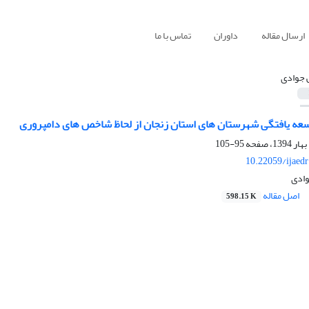
ارسال مقاله
داوران
تماس با ما
 جوادی
ه یافتگی شهرستان های استان زنجان از لحاظ شاخص های دامپروری
95-105
10.22059/ijaed
ادی
اصل مقاله
598.15 K