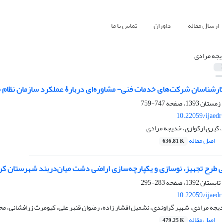
ارسال مقاله
داوران
تماس با ما
جه مرادی
شناسان شرکت‌های خدمات فنی- مشاوره‌ای دربارۀ عملکرد سازمان نظام م
747-759
10.22059/ijaed
 کبری ارکوازی، خدیجه مرادی
اصل مقاله
636.81 K
 طرح تجهیز، نوسازی و یکپارچه‌سازی اراضی دشت میان‌دربند شهرستان کرم
283-295
10.22059/ijaed
یجه مرادی، شهپر گراوندی، نشمیل افشار زاده، رضوان قنبر علی، کیومرث زرافشانی، 
اصل مقاله
479.25 K