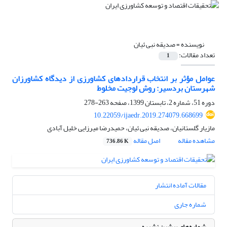
نویسنده =
صدیقه نبی ئیان
تعداد مقالات:
1
عوامل مؤثر بر انتخاب قرارداد‌های کشاورزی از دیدگاه کشاورزان
شهرستان بردسیر: روش لوجیت مخلوط
دوره 51، شماره 2، تابستان 1399، صفحه
263-278
10.22059/ijaedr.2019.274079.668699
مازیار گلستانیان، صدیقه نبی ئیان، حمیدرضا میرزایی خلیل آبادی
مشاهده مقاله
اصل مقاله
736.86 K
مقالات آماده انتشار
شماره جاری
شماره‌های پیشین نشریه