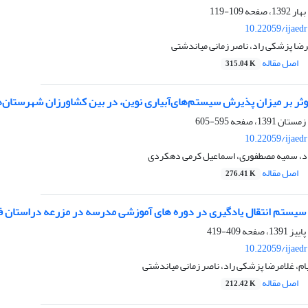
109-119
10.22059/ijaed
رضا پزشکی راد، ناصر زمانی میاندشتی
اصل مقاله
315.04 K
ثر بر میزان پذیرش سیستم‌های‌آبیاری نوین، در بین کشاورزان شهرستان‌ه
595-605
10.22059/ijaed
اد، سمیه مصطفوری، اسماعیل کرمی دهکردی
اصل مقاله
276.41 K
یستم انتقال یادگیری در دوره های آموزشی مدرسه در مزرعه دراستان 
409-419
10.22059/ijaed
ام، غلامرضا پزشکی راد، ناصر زمانی میاندشتی
اصل مقاله
212.42 K