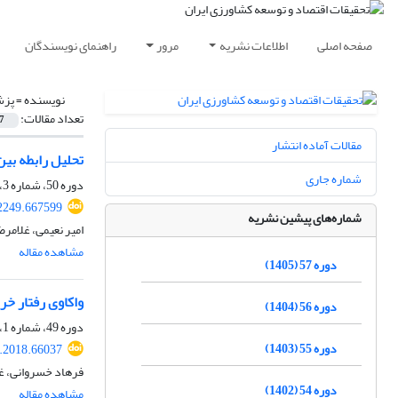
صفحه اصلی
اطلاعات نشریه
مرور
راهنمای نویسندگان
نویسنده =
پزش
تعداد مقالات:
7
مقالات آماده انتشار
تحلیل رابطه بین
شماره جاری
دوره 50، شماره 3، پاییز 1398، صفحه
42249.667599
شماره‌های پیشین نشریه
امیر نعیمی، غلامر
مشاهده مقاله
دوره 57 (1405)
واکاوی رفتار خر
دوره 56 (1404)
دوره 49، شماره 1، بهار 1397، صفحه
دوره 55 (1403)
r.2018.66037
فرهاد خسروانی، غل
دوره 54 (1402)
مشاهده مقاله