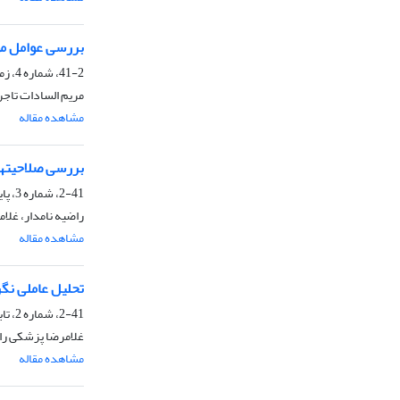
بررسی عوامل مؤ
41-2، شماره 4، زمستان 1389، صفحه
مریم السادات تاج
مشاهده مقاله
بررسی صلاحیت‎های حرفه‎ای تحقیق‎مداری مورد نیاز ارزشیابان وزارت جهاد کشاورزی
2-41، شماره 3، پاییز 1389، صفحه
راضیه نامدار، غلا
مشاهده مقاله
تحلیل عاملی نگ
2-41، شماره 2، تابستان 1389
غلامرضا پزشکی راد
مشاهده مقاله