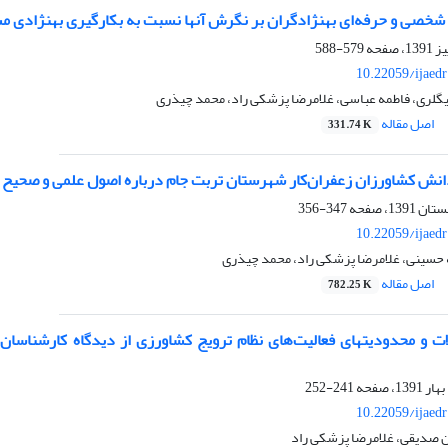
ی شخصی و حرفه‌ای بهنژادگران بر نگرش آنها نسبت به بکارگیری بهنژادی م
579-588
10.22059/ijaed
بیگلری، فاطمه عباسی، غلامرضا پزشکی راد، محمد چیذری
اصل مقاله
331.74 K
دانش کشاورزان زعفران‌کار شهرستان تربت جام درباره اصول علمی و صحیح
347-356
10.22059/ijaed
 حسینی، غلامرضا پزشکی راد، محمد چیذری
اصل مقاله
782.25 K
 و محدودیت‏های فعالیت‌های نظام ترویج کشاورزی از دیدگاه کارشناسا
241-252
10.22059/ijaed
صدیقی، غلامرضا پزشکی راد