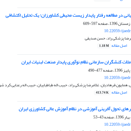
یانی در مطالعه رفتار پایدار زیست محیطی کشاورزان؛ یک تحلیل اکتشافی
597-609
10.22059/ijaed
امرضا پزشکی راد، حسن صدیقی
اصل مقاله
1.18 M
لات کنشگران سازمانی نظام نوآوری پایدار صنعت لبنیات ایران
477-490
10.22059/ijaed
، همایون فرهادیان، غلامرضا پزشکی راد، حبیب اله طباطباییان، حبیب اله رعنایی کرد شو
اصل مقاله
413.74 K
ارهای تحول آفرینی آموزشی در نظام آموزش عالی کشاورزی ایران
43-53
10.22059/ijaed