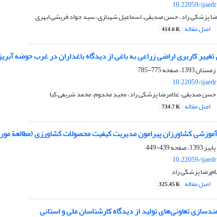
10.22059/ijaed
رضا پزشکی راد، حسن صدیقی، اسماعیل شهبازی، سید جواد قریشی ابهری
اصل مقاله
414.6 K
تغییر کاربری اراضی زراعی به باغی از دیدگاه باغداران در غرب حوضه آبریز
775-785
10.22059/ijaed
حسن صدیقی، غلامرضا پزشکی راد، مجید مخدوم، محمد شریفی کیا
اصل مقاله
734.7 K
 آموزشی کشاورزان پیرامون مدیریت کیفیت محصولات کشاورزی (مطالعة موردی
439-449
10.22059/ijaed
لام‌رضا پزشکی راد
اصل مقاله
325.45 K
دسازی تعاونی‌‌‌‌های تولید از دیدگاه کارشناسان ملی و استانی