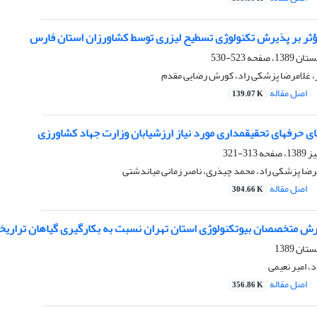
ثر بر پذیرش تکنولوژی تسطیح لیزری توسط کشاورزان استان فارس
523-530
ر، غلامرضا پزشکی راد، کورش رضایی مقدم
اصل مقاله
139.07 K
313-321
مرضا پزشکی راد، محمد چیذری، ناصر زمانی میاندشتی
اصل مقاله
304.66 K
رش متخصصان بیوتکنولوژی استان تهران نسبت به بکارگیری گیاهان تراریخ
، امیر نعیمی
اصل مقاله
356.86 K