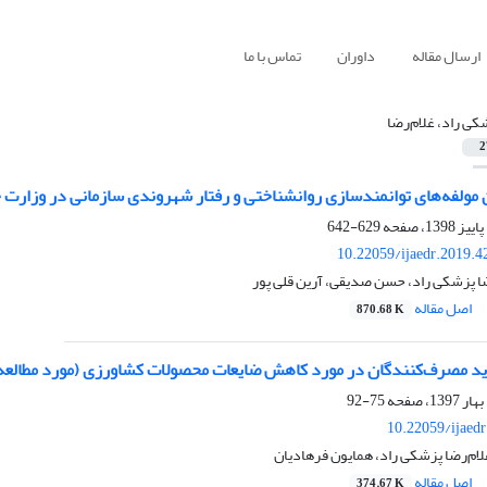
ارسال مقاله
داوران
تماس با ما
کی راد، غلام‌رضا
2
 مولفه‌های توانمندسازی روانشناختی و رفتار شهروندی سازمانی در وزارت
629-642
10.22059/ijaedr.2019.
ضا پزشکی راد، حسن صدیقی، آرین قلی پور
اصل مقاله
870.68 K
ید مصرف‌کنندگان در مورد کاهش ضایعات محصولات کشاورزی (مورد مطالعه: م
75-92
10.22059/ijaed
ام‌رضا پزشکی راد، همایون فرهادیان
اصل مقاله
374.67 K