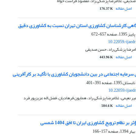
 صدیقی، غلامرضا پزشکی راد، مقصود فراست خواه
اصل مقاله
176.37 K
آگاهی کارشناسان کشاورزی استان تهران نسبت به کشاورزی دقیق
657-672
10.22059/ijaed
امرضا پزشکی راد، حسن صدیقی
اصل مقاله
443.96 K
ی سرمایه اجتماعی در بین دانشجویان کشاورزی با تأکید بر کارآفرینی
391-401
10.22059/ijaed
یر نعیمی، غلامرضا پزشکی راد، همایون فرهادیان، فضل اله عزیزپور فرد
اصل مقاله
584.6 K
بر نظام ترویج کشاورزی ایران تا افق 1404 شمسی
157-166