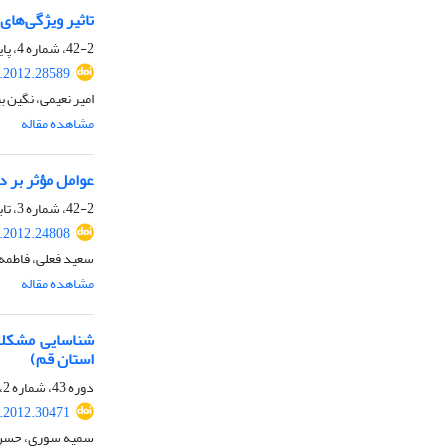
تاثیر ویژگی‌ها
42-2، شماره 4، پاییز 1391، صفحه
r.2012.28589
امیر نعیمی، نگین 
مشاهده مقاله
عوامل مؤثر بر 
42-2، شماره 3، تابستان 1391، صفحه
r.2012.24808
سعید فعلی، فاطمه
مشاهده مقاله
شناسایی مشکلات
استان قم)
دوره 43، شماره 2، بهار 1391، صفحه
r.2012.30471
سمیه سوری، حسن 