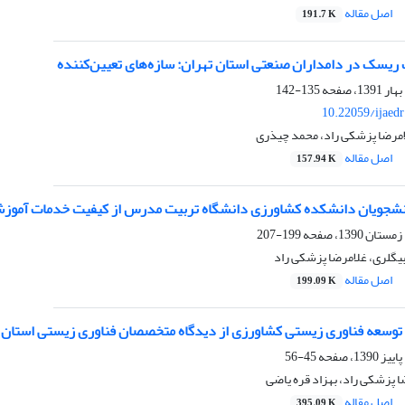
اصل مقاله
191.7 K
یسک در دامداران صنعتی استان تهران: سازه‌های تعیین‌کننده
135-142
10.22059/ijaed
لامرضا پزشکی راد، محمد چیذری
اصل مقاله
157.94 K
جویان دانشکده کشاورزی دانشگاه تربیت مدرس از کیفیت خدمات آموزشی ارایه 
199-207
یگلری، غلامرضا پزشکی راد
اصل مقاله
199.09 K
توسعه فناوری زیستی کشاورزی از دیدگاه متخصصان فناوری زیستی استان 
45-56
ا پزشکی راد، بهزاد قره یاضی
اصل مقاله
395.09 K