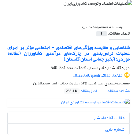
نویسنده =
معصومه نصیری
تعداد مقالات:
1
شناسایی و مقایسه ویژگی‌های اقتصادی - اجتماعی مؤثر بر اجرای
عملیات تراس‌بندی در چارک‌های درآمدی کشاورزان (مطالعه
موردی: آبخیز چمانی استان گلستان)
دوره 43، شماره 4، زمستان 1391، صفحه
531-540
10.22059/ijaedr.2013.35723
معصومه نصیری، علی نحفی نژاد، علی دریجانی، امیر سعدالدین
مشاهده مقاله
اصل مقاله
235.1 K
مقالات آماده انتشار
شماره جاری