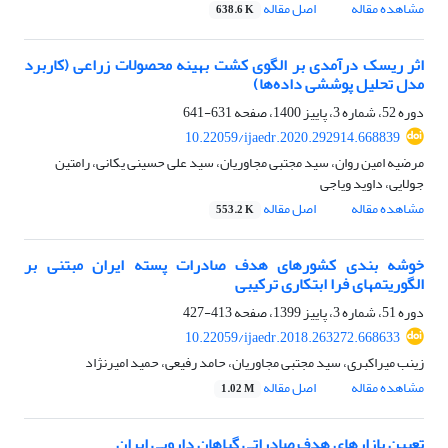
مشاهده مقاله
اصل مقاله
638.6 K
اثر ریسک درآمدی بر الگوی کشت بهینه محصولات زراعی (کاربرد
مدل تحلیل پوششی داده‌ها)
دوره 52، شماره 3، پاییز 1400، صفحه
631-641
10.22059/ijaedr.2020.292914.668839
مرضیه امین روان، سید مجتبی مجاوریان، سید علی حسینی یکانی، رامتین
جولایی، داوید ویاجی
مشاهده مقاله
اصل مقاله
553.2 K
خوشه بندی کشورهای هدف صادرات پسته ایران مبتنی بر
الگوریتمهای فرا ابتکاری ترکیبی
دوره 51، شماره 3، پاییز 1399، صفحه
413-427
10.22059/ijaedr.2018.263272.668633
زینب میراکبری، سید مجتبی مجاوریان، حامد رفیعی، حمید امیرنژاد
مشاهده مقاله
اصل مقاله
1.02 M
تعیین بازارهای هدف صادراتی گیاهان دارویی ایران