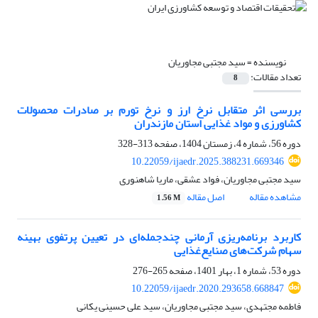
نویسنده =
سید مجتبی مجاوریان
تعداد مقالات:
8
بررسی اثر متقابل نرخ ارز و نرخ تورم بر صادرات محصولات
کشاورزی و مواد غذایی استان مازندران
دوره 56، شماره 4، زمستان 1404، صفحه
313-328
10.22059/ijaedr.2025.388231.669346
سید مجتبی مجاوریان، فواد عشقی، ماریا شاهنوری
مشاهده مقاله
اصل مقاله
1.56 M
کاربرد برنامه‌ریزی آرمانی چندجمله‌ای در تعیین پرتفوی بهینه
سهام شرکت‌های صنایع‌غذایی
دوره 53، شماره 1، بهار 1401، صفحه
265-276
10.22059/ijaedr.2020.293658.668847
فاطمه مجتهدی، سید مجتبی مجاوریان، سید علی حسینی یکانی