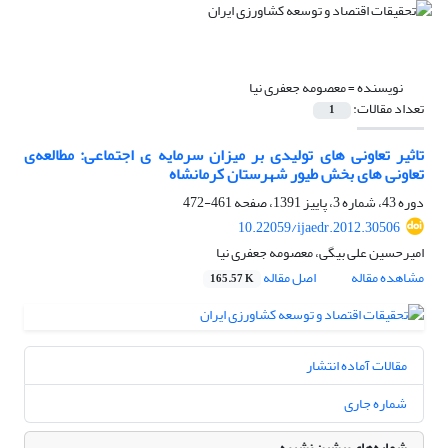
نویسنده =
معصومه جعفری نیا
تعداد مقالات:
1
تاثیر تعاونی های تولیدی بر میزان سرمایه ی اجتماعی: مطالعه‌ی
تعاونی های بخش طیور شهرستان کرمانشاه
دوره 43، شماره 3، پاییز 1391، صفحه
461-472
10.22059/ijaedr.2012.30506
امیرحسین علی بیگی، معصومه جعفری نیا
مشاهده مقاله
اصل مقاله
165.57 K
مقالات آماده انتشار
شماره جاری
شماره‌های پیشین نشریه